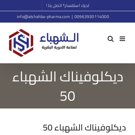
Ski
لديك استفسار؟ اتصل بنا !
t
info@alshahba-pharma.com
|
00963930114000
conten
ديكلوفيناك الشهباء
50
ديكلوفيناك الشهباء 50