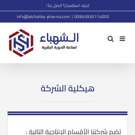
Ski
لديك استفسار؟ اتصل بنا !
t
info@alshahba-pharma.com
|
00963930114000
conten
هيكلية الشركة
تضم شركتنا الأقسام الإنتاجية التالية :