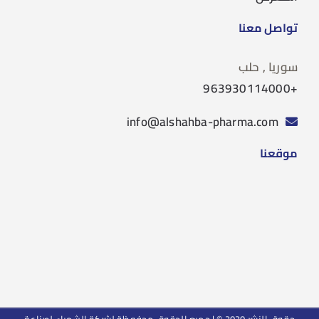
تواصل معنا
سوريا , حلب
+963930114000
info@alshahba-pharma.com
موقعنا
حقوق النشر 2020 © | جميع الحقوق محفوظة لشركة الشهباء لصناعة