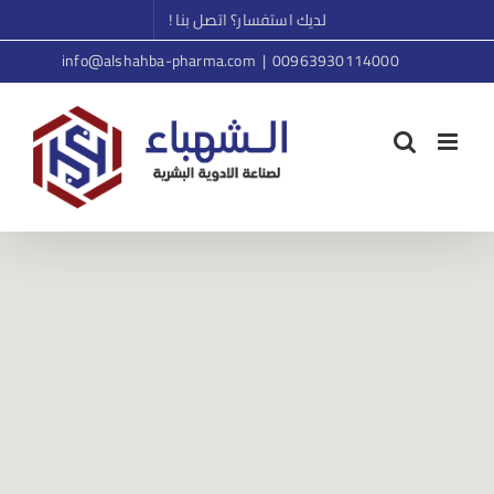
Ski
لديك استفسار؟ اتصل بنا !
t
info@alshahba-pharma.com
|
00963930114000
conten