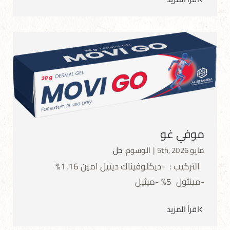
موفي غو
موفي غو
مايو 5th, 2026
|
الوسوم:
جل
التركيب : -ديكلوفيناك ديتيل امين 1.16%
-مينثول 5% -ميثيل
اقرأ المزيد