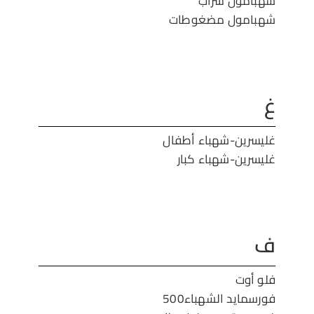
شهبامول شراب
شهبامول مضغوطات
غ
غليسرين-شهباء أطفال
غليسرين-شهباء كبار
ف
فلو أوت
فورسمايد الشهباء500