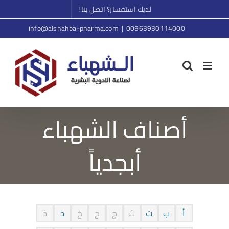
Ski
لديك استفسار؟ اتصل بنا !
t
info@alshahba-pharma.com
|
00963930114000
conten
أصناف الشهباء
أبجدياً
أ
ب
ت
ث
ج
ح
خ
د
ذ