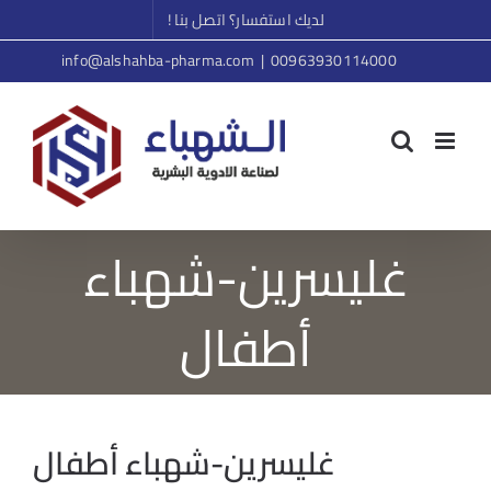
Ski
لديك استفسار؟ اتصل بنا !
t
info@alshahba-pharma.com
|
00963930114000
conten
غليسرين-شهباء
أطفال
غليسرين-شهباء أطفال