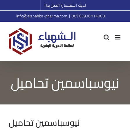
Ski
لديك استفسار؟ اتصل بنا !
t
info@alshahba-pharma.com
|
00963930114000
conten
نيوسباسمين تحاميل
نيوسباسمين تحاميل