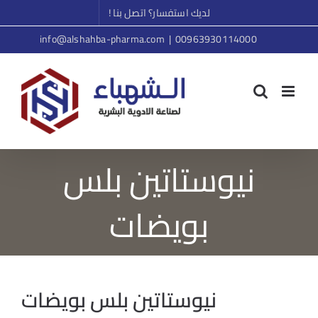
Ski
لديك استفسار؟ اتصل بنا !
t
info@alshahba-pharma.com
|
00963930114000
conten
نيوستاتين بلس
بويضات
نيوستاتين بلس بويضات