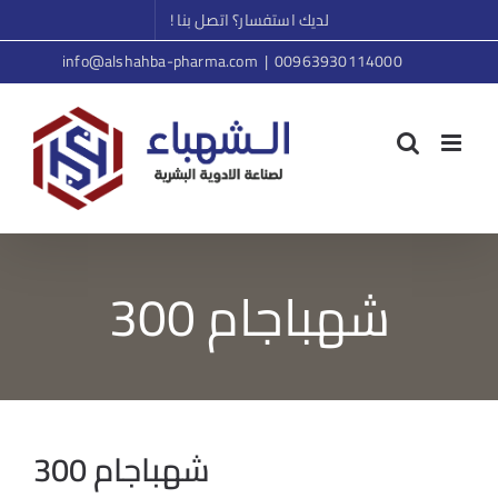
Ski
لديك استفسار؟ اتصل بنا !
t
info@alshahba-pharma.com
|
00963930114000
conten
شهباجام 300
شهباجام 300