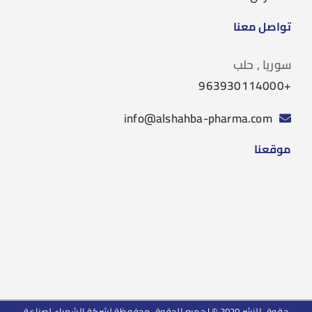
تواصل معنا
سوريا , حلب
+963930114000
info@alshahba-pharma.com
موقعنا
حقوق النشر 2020 © | جميع الحقوق محفوظة لشركة الشهباء لصناعة