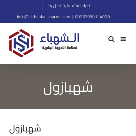
Ski
لديك استفسار؟ اتصل بنا !
t
info@alshahba-pharma.com
|
00963930114000
conten
شهبازول
شهبازول