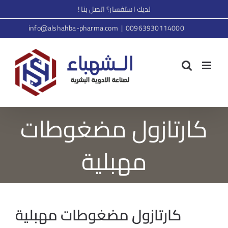
Ski
لديك استفسار؟ اتصل بنا !
t
info@alshahba-pharma.com
|
00963930114000
conten
كارتازول مضغوطات
مهبلية
كارتازول مضغوطات مهبلية