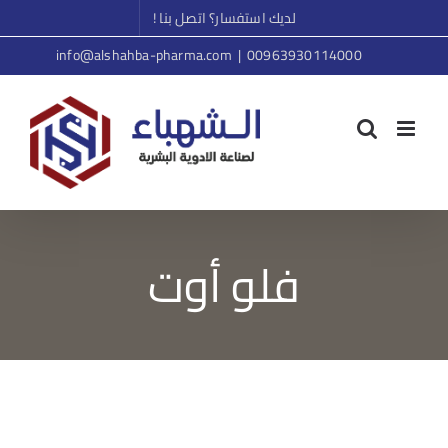
Ski
لديك استفسار؟ اتصل بنا !
t
info@alshahba-pharma.com
|
00963930114000
conten
فلو أوت