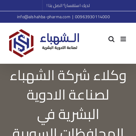
Ski
لديك استفسار؟ اتصل بنا !
t
info@alshahba-pharma.com
|
00963930114000
conten
وكلاء شركة الشهباء
لصناعة الادوية
البشرية في
المحافظات السورية