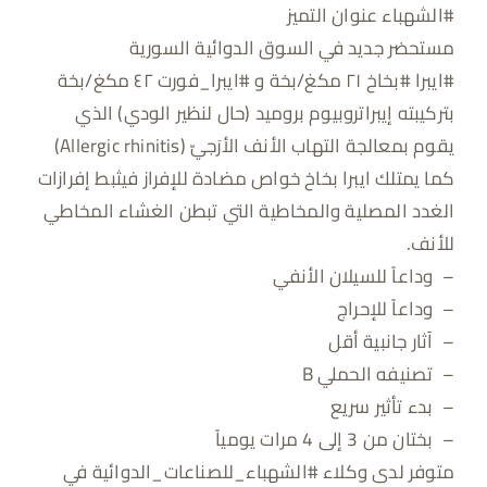
#الشهباء عنوان التميز
مستحضر جديد في السوق الدوائية السورية
#ايبرا #بخاخ ٢١ مكغ/بخة و #ايبرا_فورت ٤٢ مكغ/بخة
بتركيبته إيبراتروبيوم بروميد (حال لنظير الودي) الذي
يقوم بمعالجة التهاب الأنف الأرَجيّ (Allergic rhinitis)
كما يمتلك ايبرا بخاخ خواص مضادة للإفراز فيثبط إفرازات
الغدد المصلية والمخاطية التي تبطن الغشاء المخاطي
للأنف.
– وداعاً للسيلان الأنفي
– وداعاً للإحراج
– آثار جانبية أقل
– تصنيفه الحملي B
– بدء تأثير سريع
– بختان من 3 إلى 4 مرات يومياً
متوفر لدى وكلاء #الشهباء_للصناعات_الدوائية في