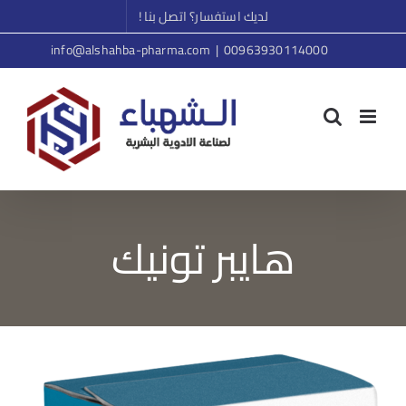
Ski
لديك استفسار؟ اتصل بنا !
t
info@alshahba-pharma.com
|
00963930114000
conten
هايبر تونيك