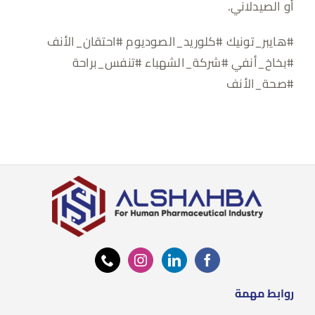
أو الصيدلاني.
#هايبر_تونيك #كلوريد_الصوديوم #احتقان_الأنف
#بخاخ_أنفي #شركة_الشهباء #تنفس_براحة
#صحة_الأنف
روابط مهمة