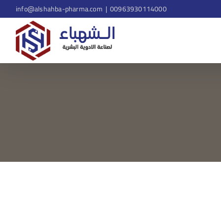
info@alshahba-pharma.com
|
00963930114000