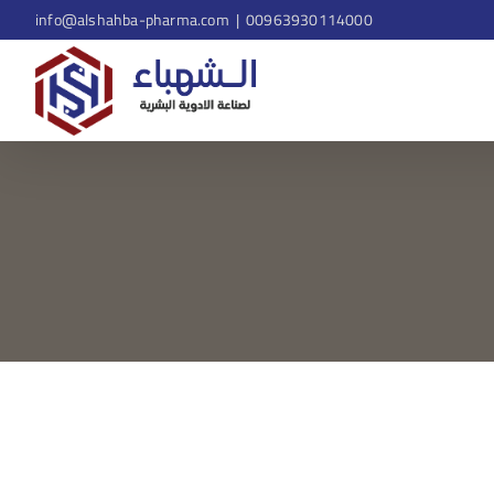
info@alshahba-pharma.com
|
00963930114000