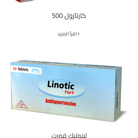
كارتازول 500
‫اقرأ المزيد
لينوتيك فورت
لينوتيك فورت