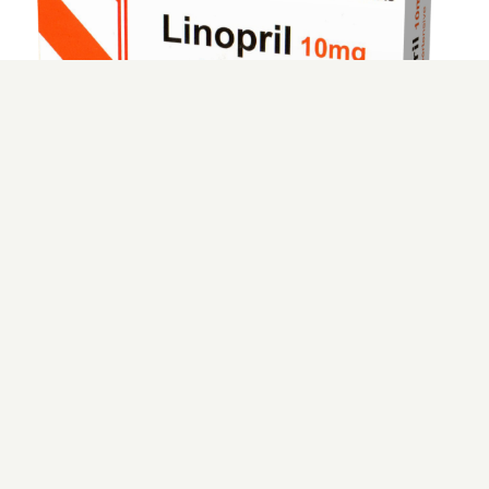
لينوبريل 10
لينوبريل 10
‫اقرأ المزيد