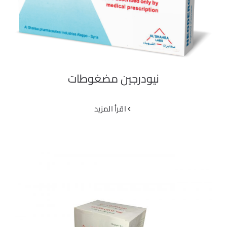
نيودرجين مضغوطات
‫اقرأ المزيد