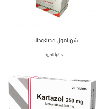
شهبامول مضغوطات
شهبامول مضغوطات
‫اقرأ المزيد
كارتازول 250