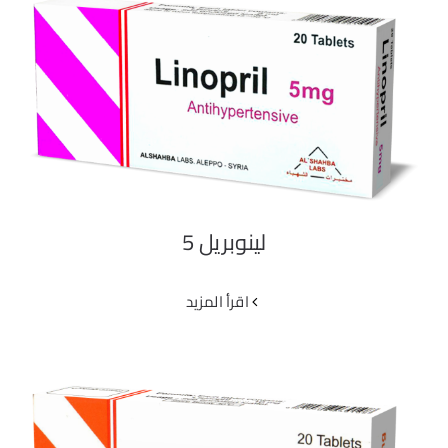
لينوبريل 5
لينوبريل 5
‫اقرأ المزيد