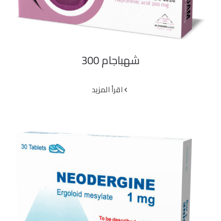
شهباجام 300
‫اقرأ المزيد
نيودرجين مضغوطات