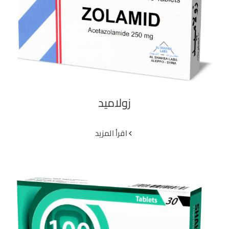
زولاميد
زولاميد
‫اقرأ المزيد